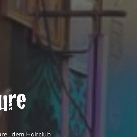
eure
eure…dem Hairclub